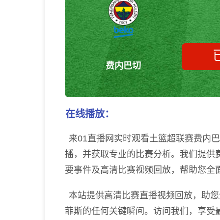
费内巴切
在线播放：
来01直播网实时观看土篮超联赛费内
播，并获取专业的比赛分析。我们提供
要事件及高清比赛视频回放，帮助您全
本站提供高清比赛直播视频回放，助您
菲斯的任何关键瞬间。访问我们，享受