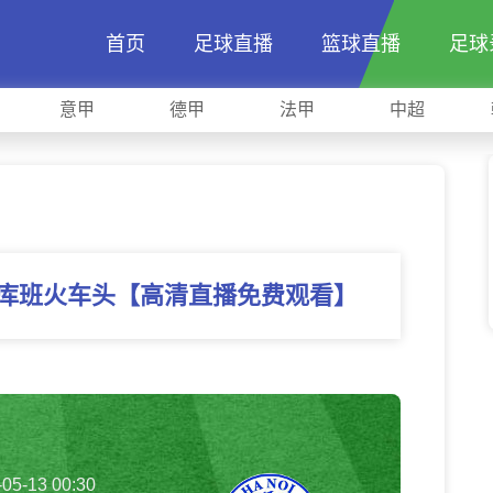
首页
足球直播
篮球直播
足球
意甲
德甲
法甲
中超
vs库班火车头【高清直播免费观看】
-05-13 00:30