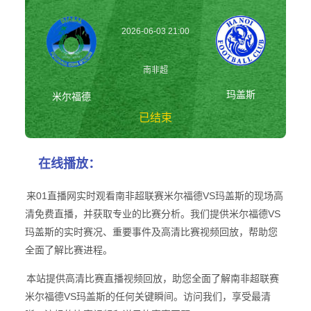
2026-06-03 21:00
南非超
玛盖斯
米尔福德
已结束
米尔福德vs玛盖斯
在线播放：
南非超
来01直播网实时观看南非超联赛米尔福德VS玛盖斯的现场高
清免费直播，并获取专业的比赛分析。我们提供米尔福德VS
玛盖斯的实时赛况、重要事件及高清比赛视频回放，帮助您
全面了解比赛进程。
本站提供高清比赛直播视频回放，助您全面了解南非超联赛
米尔福德VS玛盖斯的任何关键瞬间。访问我们，享受最清