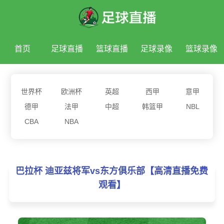
首页
足球直播
篮球直播
足球录像
篮球录像
足球新闻
篮球新闻
世界杯
欧洲杯
英超
西甲
意甲
德甲
法甲
中超
韩篮甲
NBL
CBA
NBA
巴拉杯 迪亚兹将军vs东方俱乐部【高清直播免费
观看】