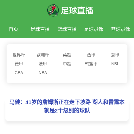
首页
足球直播
篮球直播
足球录像
篮球录像
足球新闻
篮球新闻
世界杯
欧洲杯
英超
西甲
意甲
德甲
法甲
中超
韩篮甲
NBL
CBA
NBA
马健：41岁的詹姆斯正在走下坡路 湖人和雷霆本
就是2个级别的球队