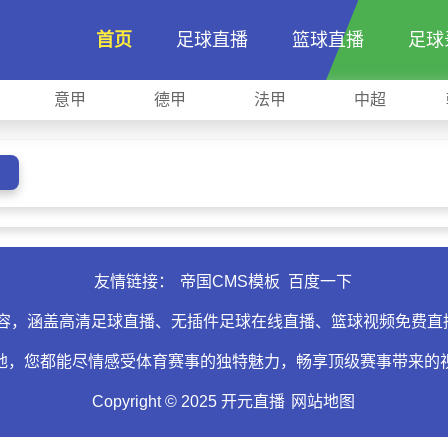
首页
足球直播
篮球直播
足球
意甲
德甲
法甲
中超
友情链接：
帝国CMS模板
百度一下
容，涵盖高清足球直播、无插件足球在线直播、篮球视频免费直播
地，您都能尽情感受体育赛事的独特魅力，畅享顶级赛事带来的
Copyright © 2025 开元直播
网站地图