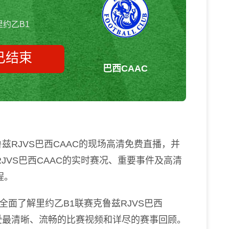
里约乙B1
已结束
巴西CAAC
克鲁兹RJvs巴西CAAC 里约乙B1
兹RJVS巴西CAAC的现场高清免费直播，并
JVS巴西CAAC的实时赛况、重要事件及高清
程。
面了解里约乙B1联赛克鲁兹RJVS巴西
受最清晰、流畅的比赛视频和详尽的赛事回顾。